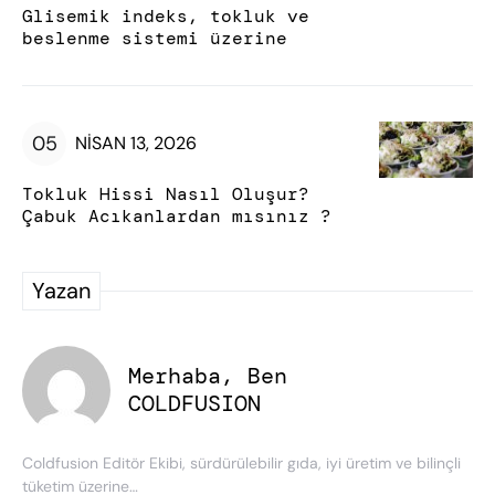
Glisemik indeks, tokluk ve
beslenme sistemi üzerine
NISAN 13, 2026
Tokluk Hissi Nasıl Oluşur?
Çabuk Acıkanlardan mısınız ?
Yazan
Merhaba, Ben
COLDFUSION
Coldfusion Editör Ekibi, sürdürülebilir gıda, iyi üretim ve bilinçli
tüketim üzerine…