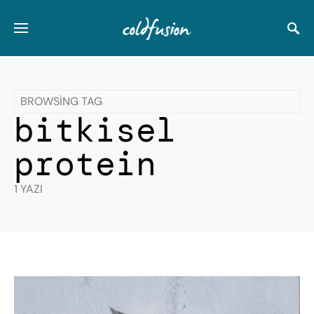
BROWSING TAG
bitkisel
protein
1 YAZI