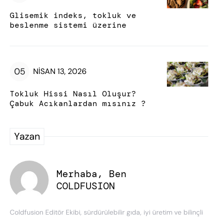
Glisemik indeks, tokluk ve
beslenme sistemi üzerine
NISAN 13, 2026
Tokluk Hissi Nasıl Oluşur?
Çabuk Acıkanlardan mısınız ?
Yazan
Merhaba, Ben
COLDFUSION
Coldfusion Editör Ekibi, sürdürülebilir gıda, iyi üretim ve bilinçli