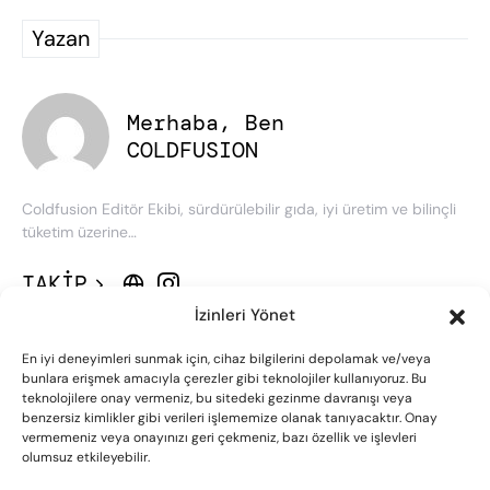
Yazan
Merhaba, Ben
COLDFUSION
Coldfusion Editör Ekibi, sürdürülebilir gıda, iyi üretim ve bilinçli
tüketim üzerine…
TAKIP
İzinleri Yönet
En iyi deneyimleri sunmak için, cihaz bilgilerini depolamak ve/veya
bunlara erişmek amacıyla çerezler gibi teknolojiler kullanıyoruz. Bu
teknolojilere onay vermeniz, bu sitedeki gezinme davranışı veya
benzersiz kimlikler gibi verileri işlememize olanak tanıyacaktır. Onay
vermemeniz veya onayınızı geri çekmeniz, bazı özellik ve işlevleri
olumsuz etkileyebilir.